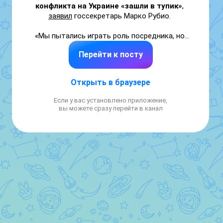
конфликта на Украине «зашли в тупик»
, 
заявил
 госсекретарь Марко Рубио. 

«Мы пытались играть роль посредника, но 
пока это не привело к плодотворному 
Перейти к посту
результату по ряду причин. Мы все еще 
готовы играть эту роль, если она может 
быть результативной», — сказал он. 
Открыть в браузере
Вместе с этим он подчеркнул, что 
Если у вас установлено приложение,
Вашингтон не хочет тратить время и 
вы можете сразу перейти в канал
энергию на процесс, который не 
продвигается вперед. «Но если мы увидим 
возможность выступить в качестве 
посредника, который приблизит обе 
стороны к мирному соглашению, мы 
хотели бы это сделать», — заключил он.