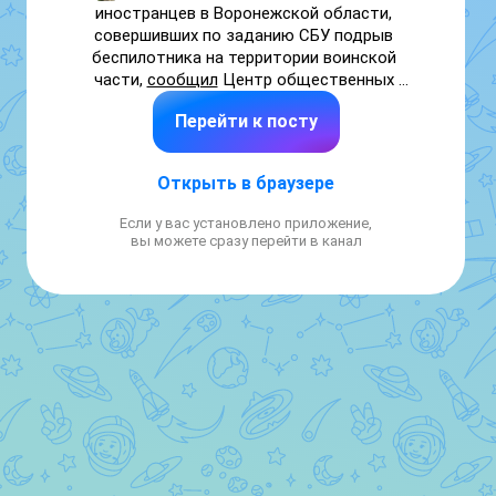
иностранцев в Воронежской области, 
совершивших по заданию СБУ подрыв 
беспилотника на территории воинской 
части, 
сообщил
 Центр общественных 
связей ведомства. По данным спецслужбы, 
Перейти к посту
задержанные были завербованы 
сотрудником СБУ.

Открыть в браузере
«Пресечена противоправная деятельность 
двух граждан ближнего зарубежья 1982 и 
Если у вас установлено приложение,
1988 годов рождения, планировавших по 
вы можете сразу перейти в канал
заданию украинских спецслужб совершить 
диверсию на объекте Минобороны 
России», — говорится в сообщении.