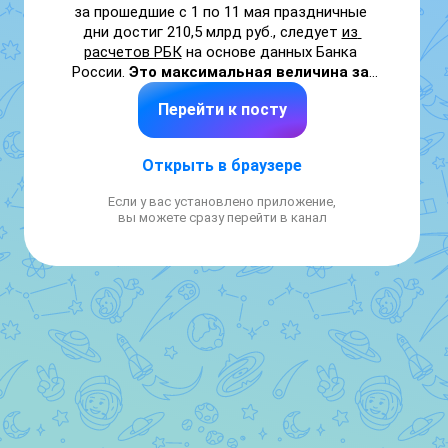
за прошедшие с 1 по 11 мая праздничные 
дни достиг 210,5 млрд руб., следует 
из 
расчетов РБК
 на основе данных Банка 
России.
 Это максимальная величина за 
все время публикации статистики, с 
Перейти к посту
2011 года. 
По сравнению с сопоставимым периодом 
Открыть в браузере
прошлого года спрос на наличность 
оказался выше примерно в пять раз (41,2 
Если у вас установлено приложение,
млрд руб.). Наиболее близкий результат был 
вы можете сразу перейти в канал
зафиксирован только в пандемийном 2020 
году — тогда объем наличных за праздники 
(с 30 апреля по 11 мая) подскочил на 133,5 
млрд руб. 

В этом году ощутимый отток в наличность 
продолжается третий месяц подряд. За 
весь апрель объем наличных денег в 
обращении подскочил на 607,3 млрд руб., 
писал РБК. 
