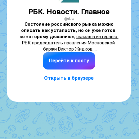
РБК. Новости. Главное
@rbc
Состояние российского рынка можно 
описать как усталость, но он уже готов 
ко «второму дыханию»
, 
сказал в интервью 
РБК
 председатель правления Московской 
биржи Виктор Жидков. 

Перейти к посту
«Мне кажется, это хорошая фраза, 
описывающая состояние. Потому что, 
действительно, наш рынок очень 
Открыть в браузере
перспективный. Но сказывается борьба за 
геополитическое влияние, различные 
ограничения, какие-то страхи инвесторов», 
— отметил глава площадки, отвечая на 
вопрос РБК о том, можно ли считать 
российский рынок не недооцененным, а 
уставшим от событий. Ранее такой тезис 
был заявлен в обзоре аналитиков 
управляющей компании «Солид 
Менеджмент».