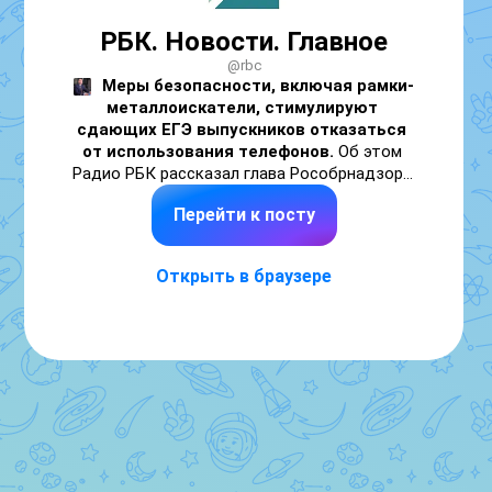
РБК. Новости. Главное
@rbc
Меры безопасности, включая рамки-
металлоискатели, стимулируют 
сдающих ЕГЭ выпускников отказаться 
от использования телефонов. 
Об этом 
Радио РБК рассказал глава Рособрнадзора 
Анзор Музаев.

Перейти к посту
«Рамка позволяет не допустить вот это 
даже желание использовать телефон у 
Открыть в браузере
многих», — уверен он.
Фото: Владимир Андреев/ РБК
🎙 Подключайтесь 
к прямому эфиру
 и 
задавайте вопросы 
в наш бот.