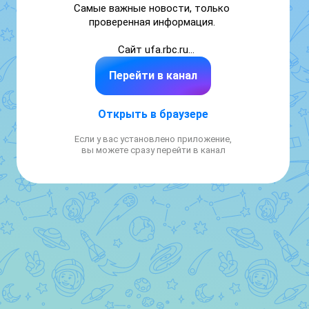
Самые важные новости, только 
проверенная информация. 

Сайт ufa.rbc.ru

Перейти в канал
Tg t.me/rbc_ufa

РБК-УФА на Rutube:

Открыть в браузере
👉 https://rutube.ru/channel/30673585/

Если у вас установлено приложение,
Сотрудничество: vatolin@rbctv-ufa.ru
вы можете сразу перейти в канал