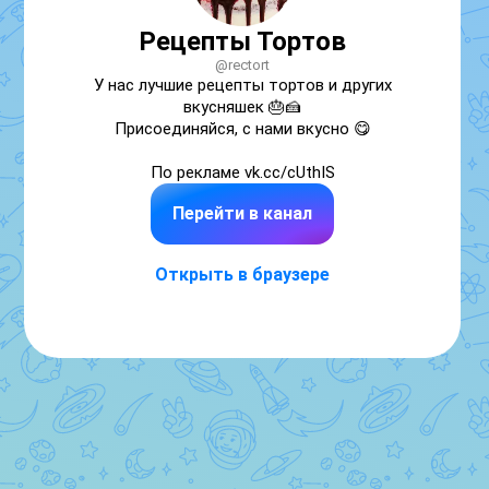
Рецепты Тортов
@rectort
У нас лучшие рецепты тортов и других 
вкусняшек 🎂🍰

Присоединяйся, с нами вкусно 😋

По рекламе vk.cc/cUthIS
Перейти в канал
Открыть в браузере