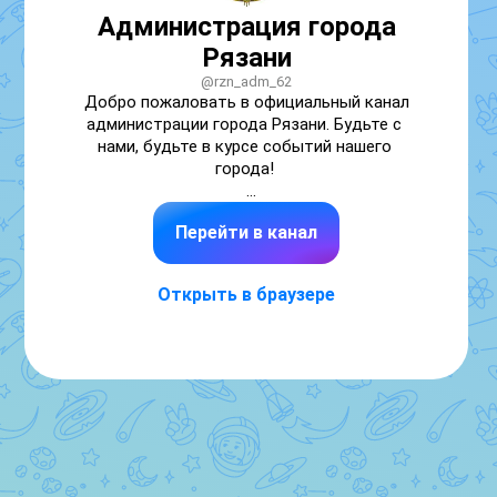
Администрация города
Рязани
@rzn_adm_62
Добро пожаловать в официальный канал 
администрации города Рязани. Будьте с 
нами, будьте в курсе событий нашего 
города! 

▶️ Мы в ВКонтакте – https://vk.ru/rzn_adm_62

Перейти в канал
▶️ Мы в Телеграм – https://t.me/admryazan

▶️ Мы в Одноклассниках – 
https://ok.ru/group/63168556040377
Открыть в браузере