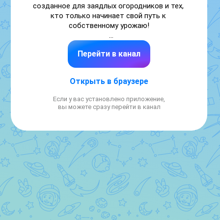
созданное для заядлых огородников и тех, 
кто только начинает свой путь к 
собственному урожаю!

Перейти в канал
связь:

https://max.ru/u/f9LHodD0cOJdCRXY7CbBgaBT0TPN18
Открыть в браузере
Почта:

Если у вас установлено приложение,
sadogorodcvetnik@yandex.ru
вы можете сразу перейти в канал