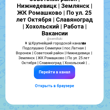
Нижнедевицк | Землянск |
ЖК Ромашково | По ул. 25
лет Октября | Славяноград
| Хохольский | Работа |
Вакансии
@semilluki
👩‍💻Крупнейший городской канал🏡
Подслушано Семилуки | пос.Латная | 
Воронеж | Советский район | Нижнедевицк | 
Землянск | ЖК Ромашково | По ул. 25 лет 
Октября | Славяноград | Хохольский | 
Новости | Вакансии | Работа | Объявления 

Перейти в канал
____________________

📈 Реклама на канале - 👉 
https://telega.in/nm/semilluki 👈

Открыть в браузере
#Семилуки #Посёлок_Латная #Воронеж 
#Советский_район