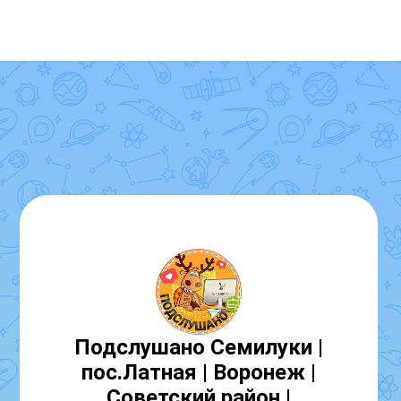
Подслушано Семилуки |
пос.Латная | Воронеж |
Советский район |