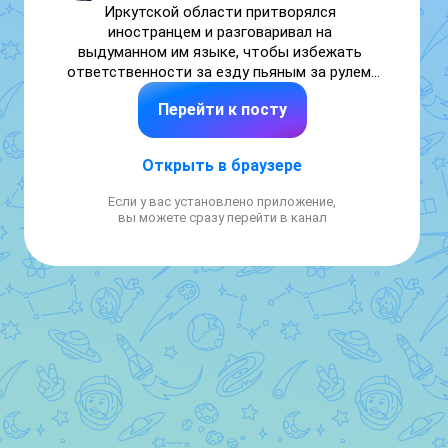
Иркутской области притворялся 
иностранцем и разговаривал на 
выдуманном им языке, чтобы избежать 
ответственности за езду пьяным за рулем, 
сообщили ГУ МВД по региону.

Перейти к посту
По предварительным данным, водитель 
ВАЗ-21063 не уступил дорогу "Тойоте 
Открыть в браузере
Камри" при повороте. В результате они 
столкнулись еще с двумя припаркованными 
Если у вас установлено приложение,
авто. В ДТП пострадали два человека.  

вы можете сразу перейти в канал
Видео: ГУ МВД по Иркутской области / 
ТАСС