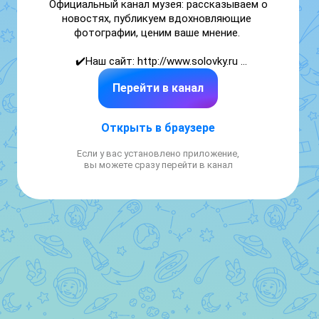
Официальный канал музея: рассказываем о 
новостях, публикуем вдохновляющие 
фотографии, ценим ваше мнение. 

✔️Наш сайт: http://www.solovky.ru 

Перейти в канал
✔️По вопросам экскурсионного 
обслуживания обращаться по телефону: 8 
(8182) 609-409 и электронной почте: 
Открыть в браузере
lud.janushko@yandex.ru 

Если у вас установлено приложение,
✔️Сотрудничество/сувенирная 
вы можете сразу перейти в канал
продукция-89115619000