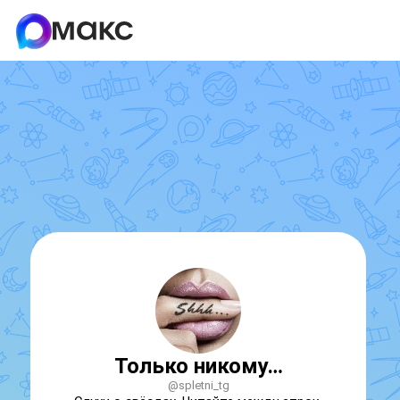
Только никому…
@spletni_tg