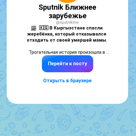
Sputnik Ближнее
зарубежье
@sputniklive
🇰🇬
 В Кыргызстане спасли 
жеребёнка, который отказывался 
отходить от своей умершей мамы. 
Трогательная история произошла в 
Тортогульском районе. Кобыла заболела и 
Перейти к посту
пала, а её детёныш был рядом с ней — ждал, 
когда мама поднимется. 

Открыть в браузере
Владелец скота за ним не приходил. 

Автор видео — пастух — забрал жеребёнка, 
выходил его и оставил у себя.

💔
 — бедный малыш