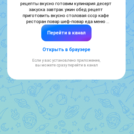
рецепты вкусно готовим кулинария десерт 
закуска завтрак ужин обед рецепт 
приготовить вкусно столовая ссср кафе 
ресторан повар шеф-повар еда меню 
салаты суп борщ окрошка оливье цезарь 
Перейти в канал
паста курица индейка говядина свинина 
рыба фарш овощи гречка рис картошка 
лапша гарнир соус выпечка торт чизкейк 
Открыть в браузере
пирог печенье десерт пп  просто бюджетно 
вкусно домашняя кухня п
Если у вас установлено приложение,
вы можете сразу перейти в канал