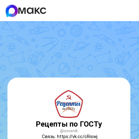
Рецепты по ГОСТу
@ssssrvk
Связь: https://vk.cc/cRiswj
