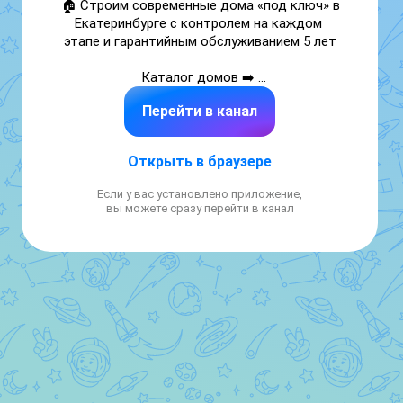
🏠 Строим современные дома «под ключ» в 
Екатеринбурге с контролем на каждом 
этапе и гарантийным обслуживанием 5 лет

Каталог домов ➡️ 
max.ru/id667020314404_bot 

Перейти в канал
📲 Консультация: +7 922 209 80 55

📲 Реклама: +7 965 508 00 55

Открыть в браузере
tanhouse.ru

Если у вас установлено приложение,
t.me/tanhouse_TH
вы можете сразу перейти в канал