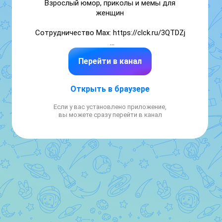
Взрослый юмор, приколы и мемы для 
женщин

Сотрудничество Мах: https://clck.ru/3QTDZj

Аналитика канала: 
Перейти в канал
https://maxframe.ru/channel-
profile/68902791613107/

Открыть в браузере
Реклама — https://pomogach.io/c/JcTqPDm

Если у вас установлено приложение,
Реклама:

вы можете сразу перейти в канал
https://telega.in/c/tetfunny

Реклама - 
https://app.telepush.ru/max/tetfunny/ctHF

Менеджер: https://iimax.ru/diggsale

смешно, весело, видео, ржач, девушка, 
семья, собака, кошка