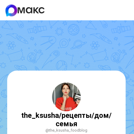
the_ksusha/рецепты/дом/
семья
@the_ksusha_foodblog