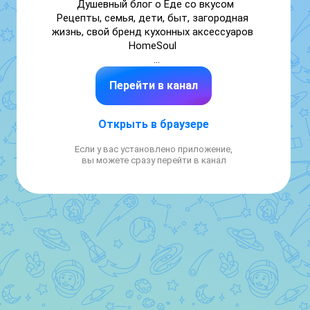
Душевный блог о Еде со вкусом

Рецепты, семья, дети, быт, загородная 
жизнь, свой бренд кухонных аксессуаров 
HomeSoul 

Перейти в канал
Сотрудничество - в ТГ @the_ksusha

Личные каналы/блоги не беру!

Открыть в браузере
Мой канал в ТГ 
Если у вас установлено приложение,
https://t.me/the_ksusha_foodblog
вы можете сразу перейти в канал