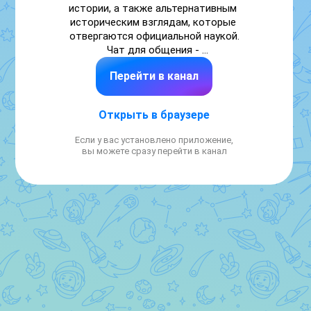
истории, а также альтернативным 
историческим взглядам, которые 
отвергаются официальной наукой.

Чат для общения - 
https://max.ru/join/bjUVitOMvCTe8KcPAbgzxXB1pG3D7tb4
Перейти в канал
v4fD3TE
Открыть в браузере
Если у вас установлено приложение,
вы можете сразу перейти в канал