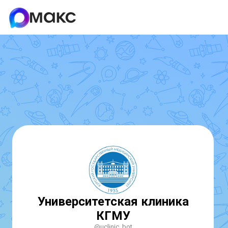
Университетская клиника
КГМУ
@uclinic_bot