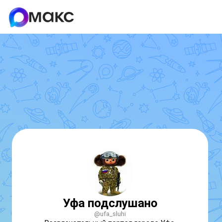
Уфа подслушано
@ufa_sluhi