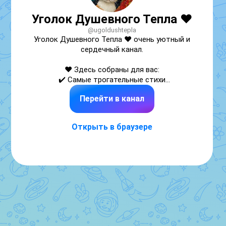
Уголок Душевного Тепла ❤️
@ugoldushtepla
Уголок Душевного Тепла ❤️ очень уютный и 
сердечный канал.

❤️ Здесь собраны для вас:

✔️ Самые трогательные стихи

✔️ Добрые истории из жизни

Перейти в канал
✔️ Душевная музыка и песни

Купить рекламу через биржу: 
Открыть в браузере
https://telega.in/m/ugoldushtepla

Админ: https://iimax.ru/Alexgramrus