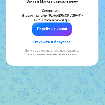
Вахта в Москве с проживанием

Связаться:  
https://max.ru/u/f9LHodD0cOKVQPA91-
GCg5LxnmuxrWwsLqu-
kHbTPQSl5NSLeWjAIgVUyzU
Перейти в канал
Открыть в браузере
Если у вас установлено приложение,
вы можете сразу перейти в канал