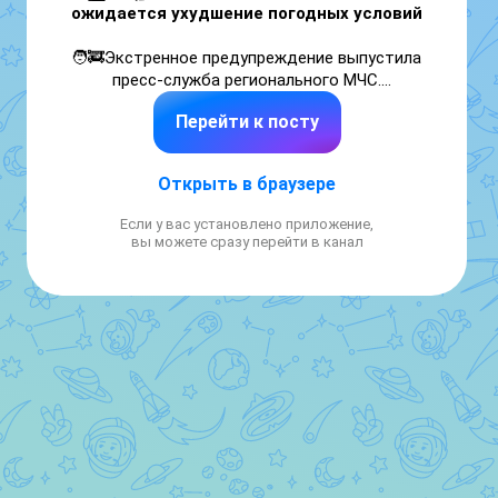
ожидается ухудшение погодных условий
🧑‍🚒Экстренное предупреждение выпустила 
пресс-служба регионального МЧС.

Перейти к посту
🌩️По данным ведомства, в ночь с 17 на 18 
мая на территории области ожидается 
гроза, а также сильный ветер с порывами 
Открыть в браузере
до 15 метров в секунду. 

Если у вас установлено приложение,
📌
Во время непогоды возможно 
вы можете сразу перейти в канал
возникновение ЧС, связанных с 
повреждением ЛЭП, нарушениями в работе 
общественного транспорта, коммунальных 
систем жизнеобеспечения, обрушением 
конструкций и деревьев.