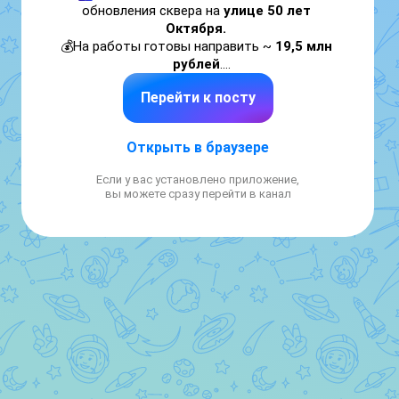
обновления сквера на 
улице 50 лет 
Октября. 
💰На работы готовы направить ~ 
19,5 млн 
рублей
.

Перейти к посту
🛠 В проект благоустройства 
входят
:

▪️ 
▪️
Открыть в браузере
▪️
 обновление сетей водоснабжения, 
Если у вас установлено приложение,
▪️
вы можете сразу перейти в канал
▪️
▪️
 установка скамеек, урн и дорожных знаков.
⏳ Завершить все работы подрядчик должен 
за 60 дней
 с даты заключения контракта.

📄 Заявки на участие в торгах принимают 
до 26 мая,
 а итоги конкурса планируют 
подвести 
29 мая.