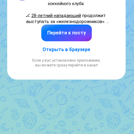
хоккейного клуба.
🏒 
28-летний нападающий
 продолжит 
выступать за «железнодорожников». 
Полунин провел в составе ярославской 
Перейти к посту
команды уже 5️⃣
 сезонов подряд.
🥅  В нынешнем сезоне форвард сыграл 
74 
Открыть в браузере
матча
, забросил 
9 шайб
 и отдал 
12 голевых 
передач
.

Если у вас установлено приложение,
вы можете сразу перейти в канал
Фото: Владимир Летуновский