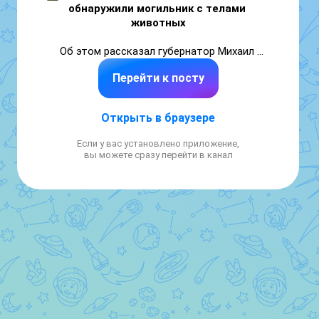
обнаружили могильник с телами 
животных
Об этом рассказал губернатор Михаил 
Евраев. Глава региона 
пообещал провести 
Перейти к посту
проверку
 вместе с представителями 
правоохранительных органов и наказать 
виновных.

Открыть в браузере
Ранее жители округа в соцсетях сообщали о 
Если у вас установлено приложение,
найденных останках собак в лесополосе
.
вы можете сразу перейти в канал