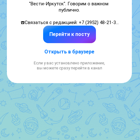
"Вести-Иркутск". Говорим о важном 
публично.

☎️Связаться с редакцией: +7 (3952) 48-21-39

Перейти к посту
Регистрация в РКН: 
https://www.gosuslugi.ru/snet/69ddf7da5d0072dcfcf8f5a
Открыть в браузере
Если у вас установлено приложение,
вы можете сразу перейти в канал