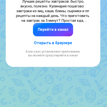
Лучшие рецепты завтраков: быстро, 
вкусно, полезно. Кулинария пошагово: 
завтраки из яиц, каши, блины, сырники и пп 
рецепты на каждый день. Что приготовить 
на завтрак за 5 минут? Простая еда, 
домашняя кухня и идеи для всей семьи. 
Перейти в канал
Готовим завтраки дома

Рецепты еда меню завтрак салаты выпечка 
десерты пирог гарниры закуски Быстрые 
Открыть в браузере
рецепты 

Если у вас установлено приложение,
№ 7812020354

вы можете сразу перейти в канал
Связь: clck.ru/3QRzW3