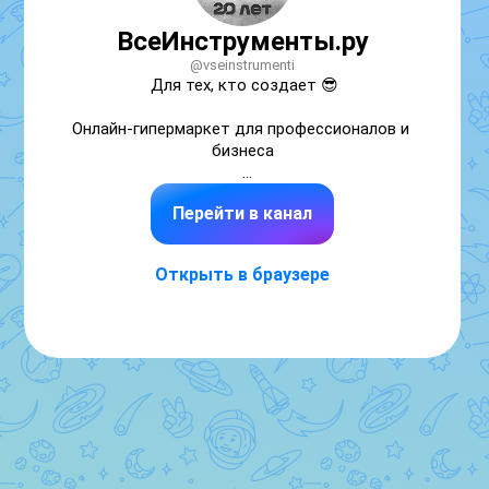
ВсеИнструменты.ру
@vseinstrumenti
Для тех, кто создает 😎

Онлайн-гипермаркет для профессионалов и 
бизнеса

У нас оригинальные товары с гарантией: 
Перейти в канал
https://www.vseinstrumenti.ru

Поддержка: max.ru/vseinstrumenti_bot
Открыть в браузере