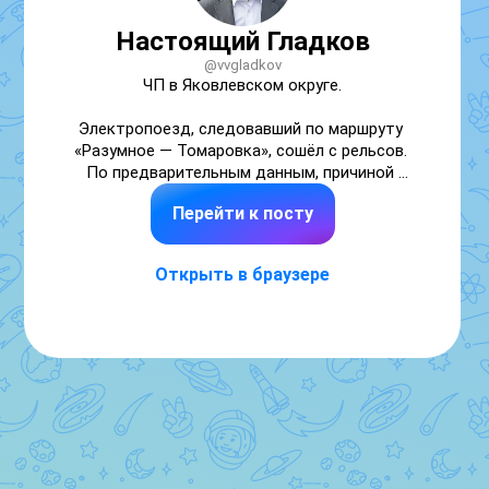
Настоящий Гладков
@vvgladkov
ЧП в Яковлевском округе. 

Электропоезд, следовавший по маршруту 
«Разумное — Томаровка», сошёл с рельсов. 
По предварительным данным, причиной 
инцидента стало отсутствие около двух 
Перейти к посту
метров железнодорожного полотна, 
которое могло быть вызвано 
повреждениями. 

Открыть в браузере
Машинист был вынужден применить 
экстренное торможение. Это привело к 
сходу половины вагона с рельсов. В момент 
аварии в поезде находилось 15 человек, 
одна женщина получила рваную рану ноги и 
ушиб мягких тканей спины. Бригада скорой 
доставляет её в городскую больницу №2 г. 
Белгорода.
