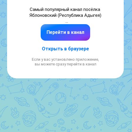
Самый популярный канал посёлка 
Яблоновский (Республика Адыгея)

Вопросы и предложения ⤵️

Перейти в канал
https://max.ru/u/f9LHodD0cOKExH5x35m1c_-
U9wK9933Lwxf_3kZ2jQaVtgnAPHdmr0CxN2Y

Открыть в браузере
Сервис аналитики MAX - https://maxframe.ru

Если у вас установлено приложение,
Купить 
вы можете сразу перейти в канал
рекламу: https://telega.in/m/yablonovskiy_city