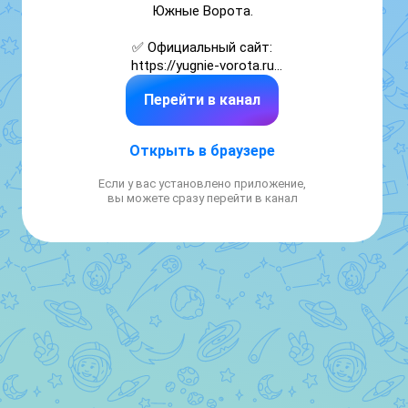
Южные Ворота.

✅ Официальный сайт:

https://yugnie-vorota.ru

Перейти в канал
Часы работы ТК : 

Без выходных: с 5:00 до 18:00
Открыть в браузере
Если у вас установлено приложение,
вы можете сразу перейти в канал