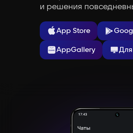
и решения повседневн
App Store
Googl
AppGallery
Для