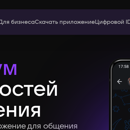
Для бизнеса
Скачать приложение
Цифровой I
ум
остей
ения
ожение для общения