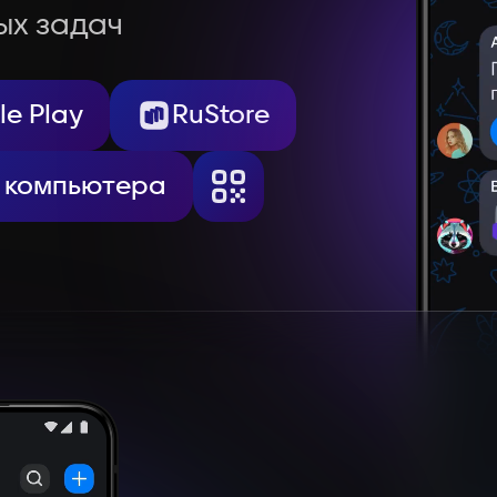
ых задач
e Play
RuStore
 компьютера