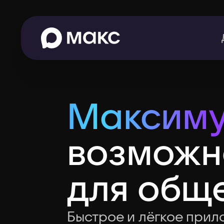
Максим
возможн
для
общ
Быстрое и лёгкое прил