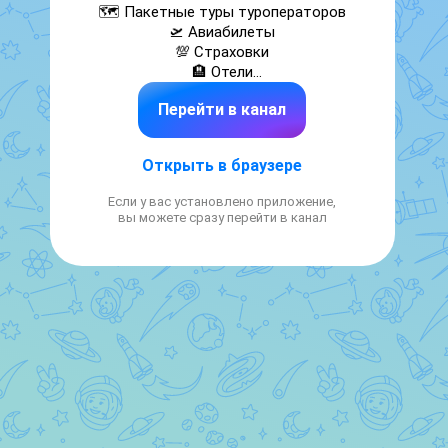
🗺️ Пакетные туры туроператоров

🛫 Авиабилеты

💯 Страховки

🏨 Отели

🚢 Круизы

Перейти в канал
💳 Удобные способы оплат

🤝 Надежное партнерство

🆓 Бесплатное сотрудничество

Открыть в браузере
Сайт: https://eto.travel
Если у вас установлено приложение,
вы можете сразу перейти в канал